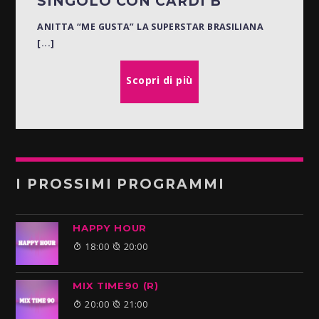
SINGOLO CON CARDI B
ANITTA
“ME GUSTA”
LA SUPERSTAR BRA
SILIANA
[...]
Scopri di più
I PROSSIMI PROGRAMMI
HAPPY HOUR
18:00
20:00
MIX TIME90 (R)
20:00
21:00