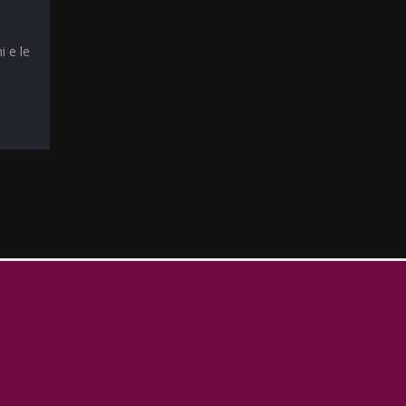
i e le
T