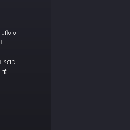
Toffolo
l
–
LISCIO
 “È