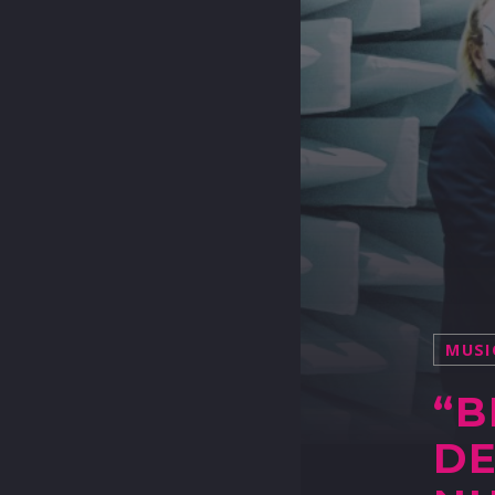
MUSI
“B
DE