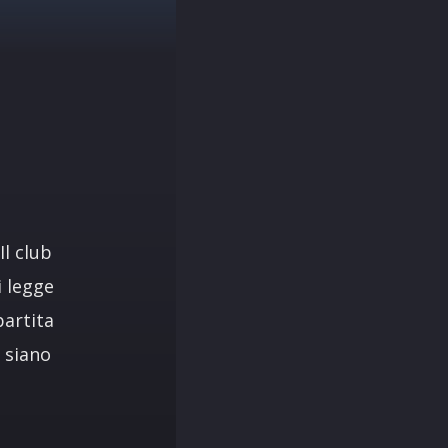
Il club
i legge
partita
i siano