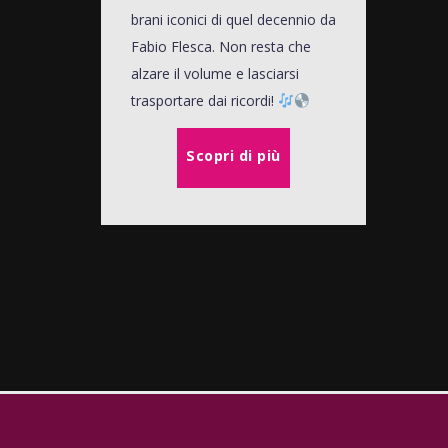
brani iconici di quel decennio da
Fabio Flesca. Non resta che
alzare il volume e lasciarsi
trasportare dai ricordi!
Scopri di più