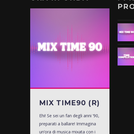
PR
MIX TIME90 (R)
Ehi! Se sei un fan degli anni ’90,
preparati a ballare! Immagina
un’ora di musica mixata con i