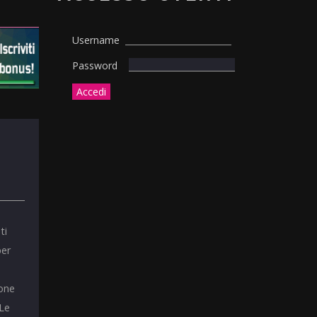
Username
Password
ti
per
ione
 Le