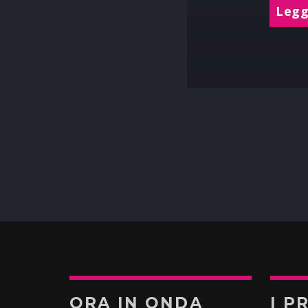
Leggi
ORA IN ONDA
I P