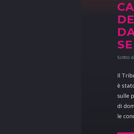
CA
DE
DA
SE
Scritto 
Il Tri
è stat
sulle 
di dom
le con