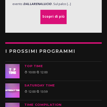
evento
DALLARENALUCIO
.
Sul palco [...]
Scopri di più
I PROSSIMI PROGRAMMI
TOP TIME
10:00
12:00
SATURDAY TIME
12:00
13:59
TIME COMPILATION