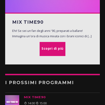
MIX TIME90
Ehi! Se sei un fan degli anni '90, preparati a ballare!
Immagina un'ora di musica mixata con i brani iconici di [...]
Scopri di più
I PROSSIMI PROGRAMMI
MIX TIME90
14:00
15:00