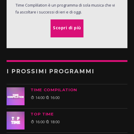
Time Complilation è un programma di sola musica che vi
fa ascoltare i successi di ieri e di oggi.
Scopri di più
I PROSSIMI PROGRAMMI
TIME COMPILATION
14:00
16:00
TOP TIME
16:00
18:00