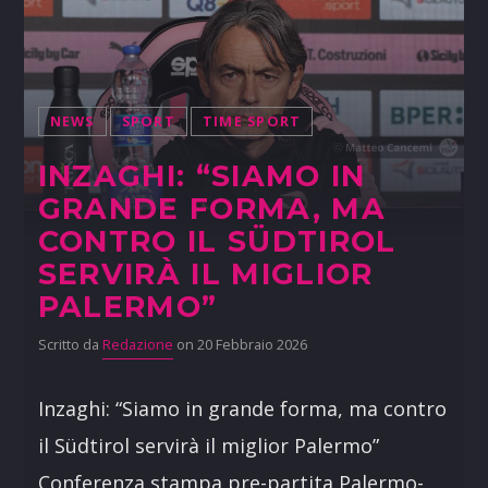
NEWS
SPORT
TIME SPORT
INZAGHI: “SIAMO IN
GRANDE FORMA, MA
CONTRO IL SÜDTIROL
SERVIRÀ IL MIGLIOR
PALERMO”
Scritto da
Redazione
on 20 Febbraio 2026
Inzaghi: “Siamo in grande forma, ma contro
il Südtirol servirà il miglior Palermo”
Conferenza stampa pre-partita Palermo-