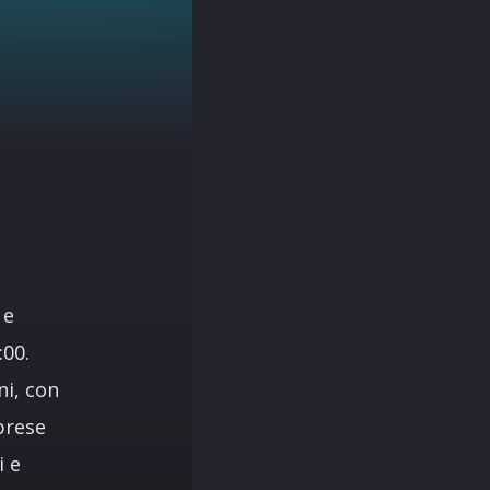
 e
:00.
ni, con
rprese
i e