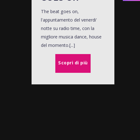
The beat goes on,
l'appuntamento del venerdi'
notte su radio time, con la
migliore musica dance, house
del momento.[...]
Scopri di più