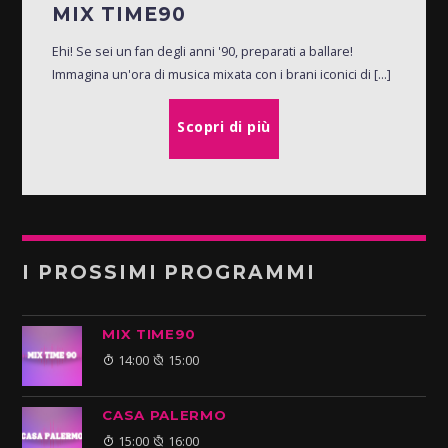
MIX TIME90
Ehi! Se sei un fan degli anni '90, preparati a ballare!
Immagina un'ora di musica mixata con i brani iconici di [...]
Scopri di più
I PROSSIMI PROGRAMMI
MIX TIME90
14:00
15:00
CASA PALERMO
15:00
16:00