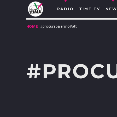
RADIO
TIME TV
NEW
HOME
#procurapalermo#atti
#PROC
O