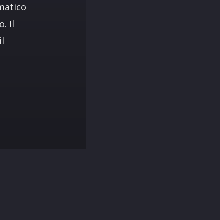
matico
. Il
il