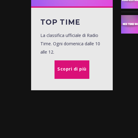
TOP TIME
La classifica ufficiale di Radio
Time. Ogni domenica dalle 10
alle 12.
Scopri di più