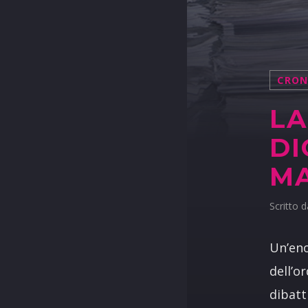
CRO
LA
DI
MA
Scritto 
Un’eno
dell’or
dibatt