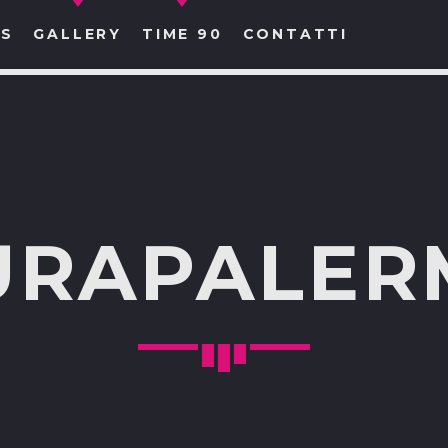
S
GALLERY
TIME 90
CONTATTI
CERCA NEL SITO WEB:
URAPALER