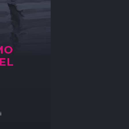
MO
DEL
i