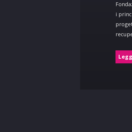
Fondaz
i prin
proget
recupe
Leggi