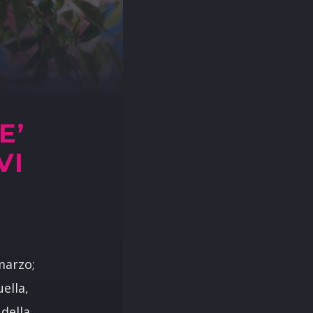
E’
VI
 marzo;
ella,
 della