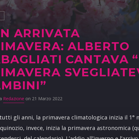
S
N ARRIVATA
IMAVERA: ALBERTO
BAGLIATI CANTAVA “
IMAVERA SVEGLIATE
MBINI”
da
Redazione
on 21 Marzo 2022
utti gli anni, la primavera climatologica inizia il 1°
equinozio, invece, inizia la primavera astronomica (qu
enderci, del calendario). L’addio all’inverno e l’arrivo