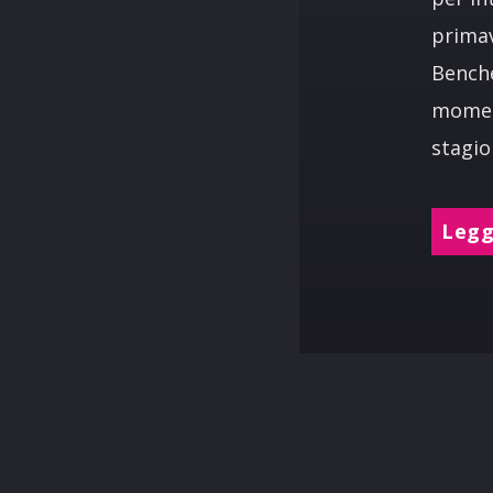
primav
Benché
moment
stagion
Leggi