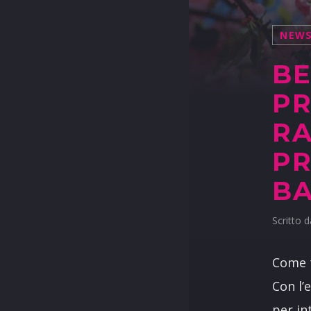
NEW
BE
PR
RA
PR
BA
Scritto 
Come t
Con l’
per int