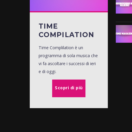
TIME
COMPILATION
Time Complilation è un
programma di sola musica che
vi fa ascoltare i successi di ieri
e di oggi.
Scopri di più