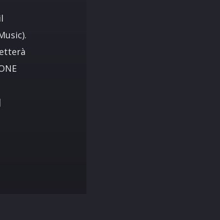
l
usic).
uetterà
IONE
]