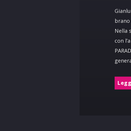
Gianlu
brano 
Nella 
con l’
PARADI
genera
Leggi