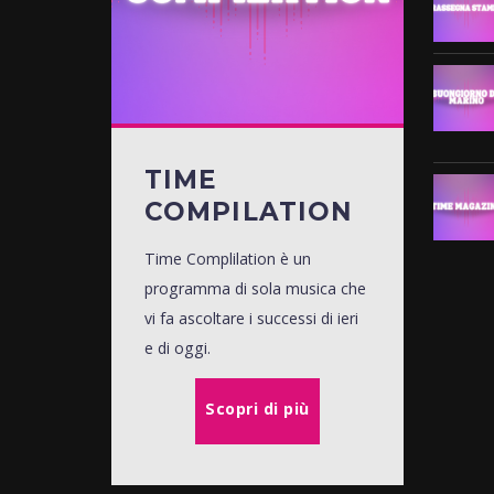
TIME
COMPILATION
Time Complilation è un
programma di sola musica che
vi fa ascoltare i successi di ieri
e di oggi.
Scopri di più