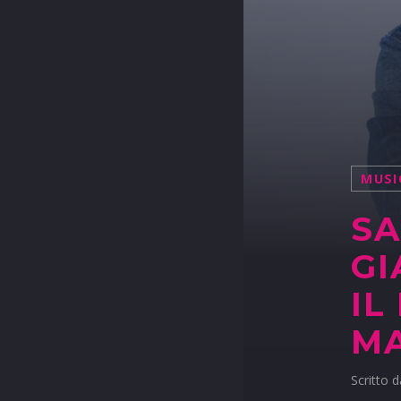
MUSI
SA
GI
IL
MA
Scritto 