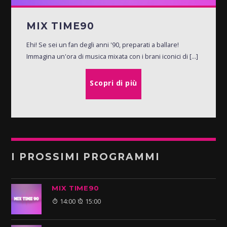
MIX TIME90
Ehi! Se sei un fan degli anni '90, preparati a ballare!
Immagina un'ora di musica mixata con i brani iconici di [...]
Scopri di più
I PROSSIMI PROGRAMMI
MIX TIME90
14:00
15:00