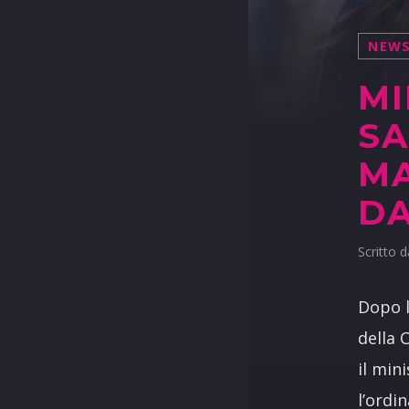
NEW
MI
SA
MA
DA
Scritto 
Dopo 
della 
il min
l’ordi