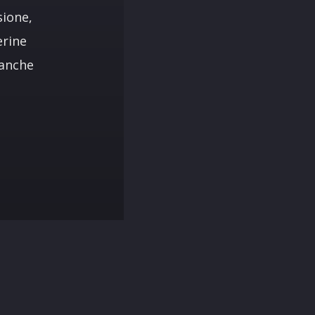
sione,
erine
 anche