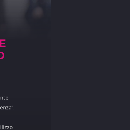
E
O
ente
enza”,
ilizzo