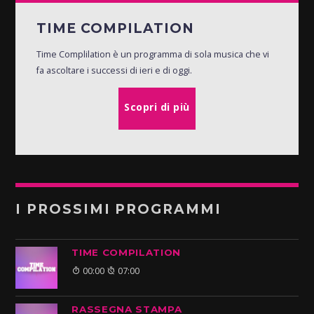
TIME COMPILATION
Time Complilation è un programma di sola musica che vi
fa ascoltare i successi di ieri e di oggi.
Scopri di più
I PROSSIMI PROGRAMMI
TIME COMPILATION
00:00
07:00
RASSEGNA STAMPA