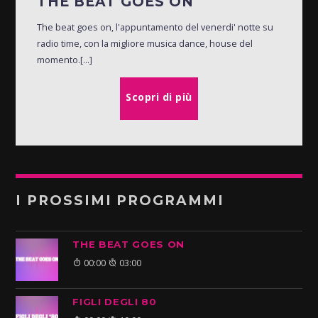
THE BEAT GOES ON
The beat goes on, l'appuntamento del venerdi' notte su
radio time, con la migliore musica dance, house del
momento.[...]
Scopri di più
I PROSSIMI PROGRAMMI
THE BEAT GOES ON
00:00
03:00
FIGLI DEGLI 80