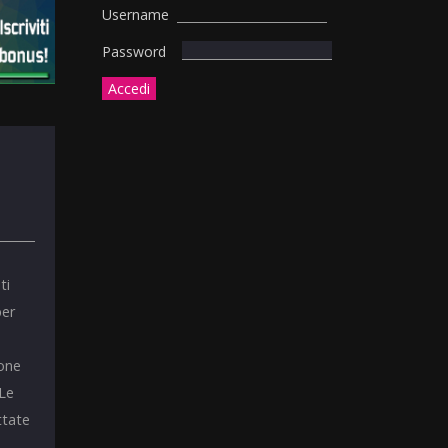
Username
Password
ti
per
ione
 Le
ttate