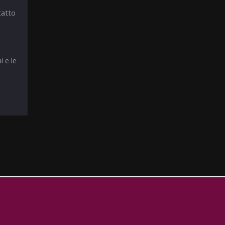
tatto
i e le