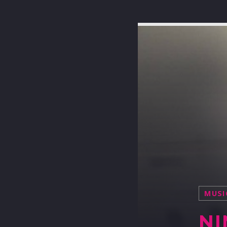
MUSI
NI