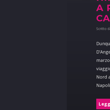
A 
CA
Scritto 
Dunque
D’Ange
marzo 
viaggi
Nord a
Napoli
Leggi