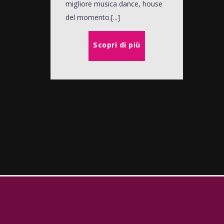
migliore musica dance, house
del momento.[...]
Scopri di più