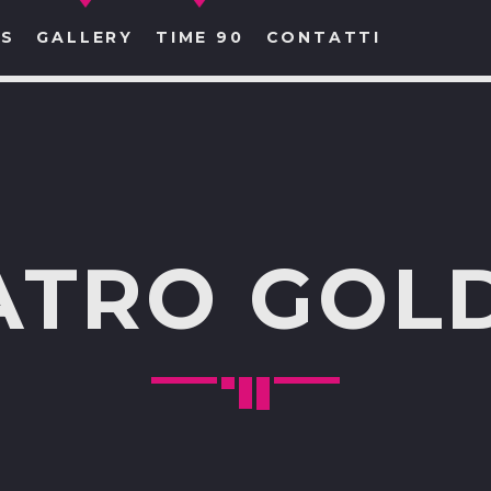
S
GALLERY
TIME 90
CONTATTI
CERCA NEL SITO WEB:
ATRO GOL