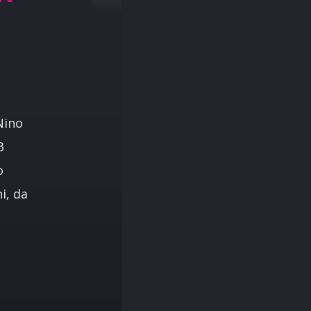
Nino
3
o
i, da
i