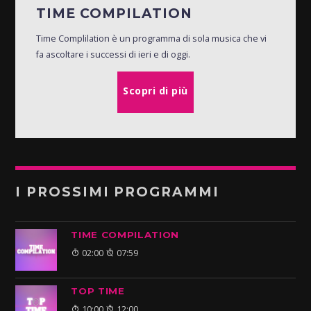
TIME COMPILATION
Time Complilation è un programma di sola musica che vi
fa ascoltare i successi di ieri e di oggi.
Scopri di più
I PROSSIMI PROGRAMMI
TIME COMPILATION
02:00
07:59
TOP TIME
10:00
12:00