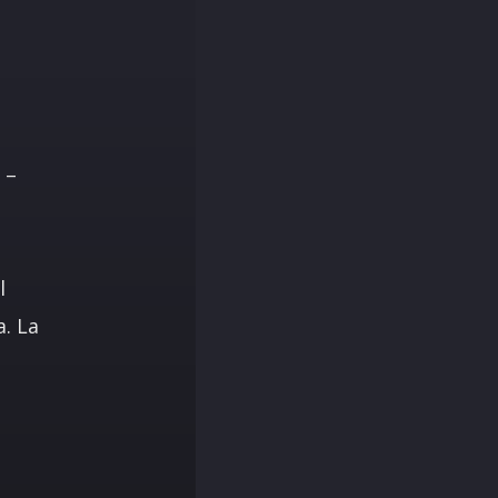
 –
l
. La