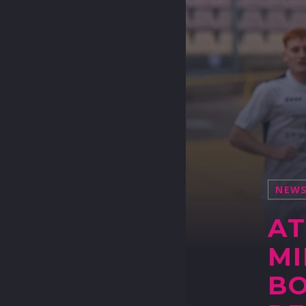
NEW
AT
MI
BO