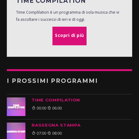
TIME COMPILATION
Time Complilation è un programma di sola musica che vi
fa ascoltare i successi di ieri e di oggi.
Scopri di più
I PROSSIMI PROGRAMMI
TIME COMPILATION
00:00
06:00
RASSEGNA STAMPA
07:00
08:00