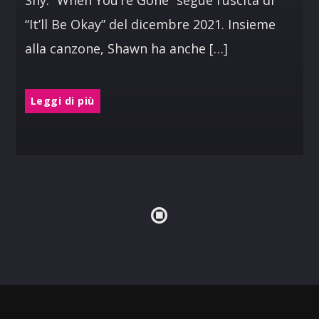
Shy. “When You’re Gone” segue l’uscita di
“It’ll Be Okay” del dicembre 2021. Insieme
alla canzone, Shawn ha anche […]
Leggi di più