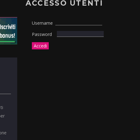
ACCESSO UTENTI
Username
Password
ti
per
ione