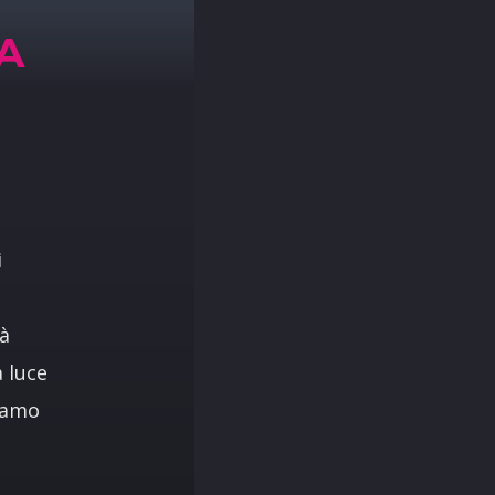
A
i
rà
a luce
siamo