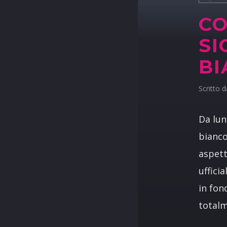
CO
SI
BI
Scritto 
Da lun
bianco
aspett
uffici
in fon
totalm