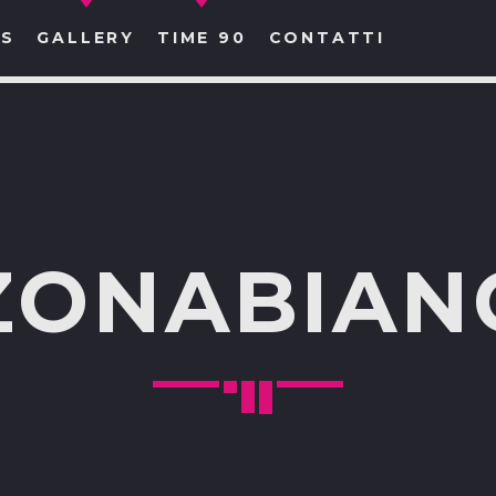
S
GALLERY
TIME 90
CONTATTI
CERCA NEL SITO WEB:
ZONABIAN