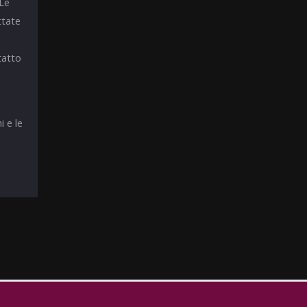
 Le
ttate
tatto
i e le