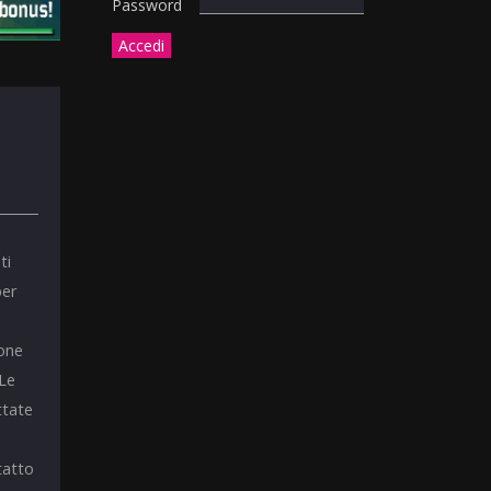
Password
ti
per
ione
 Le
ttate
tatto