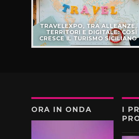
ULLO
TRAVELEXPO, TRA ALLEANZE,
ER IL
TERRITORI E DIGITALE: COSÌ
TURO”
CRESCE IL TURISMO SICILIANO
ORA IN ONDA
I P
PR