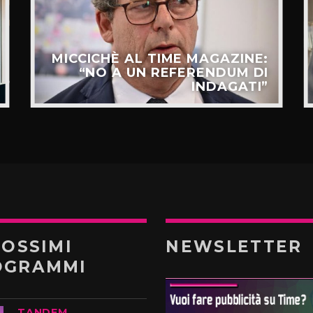
MICCICHÈ AL TIME MAGAZINE:
“NO A UN REFERENDUM DI
INDAGATI”
ROSSIMI
NEWSLETTER
OGRAMMI
TANDEM