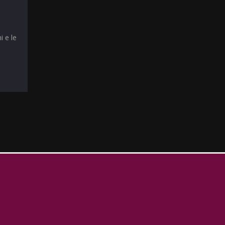
i e le