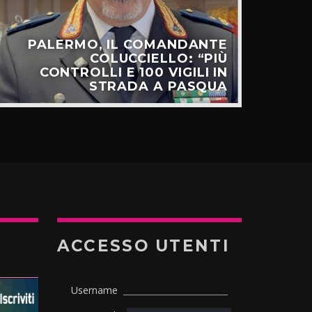
PALERMO, IL COMANDANTE
C
COLUCCIELLO: “PIÙ
SUL
CONTROLLI E 100 VIGILI IN
STRADA A PASQUA
ACCESSO UTENTI
Username