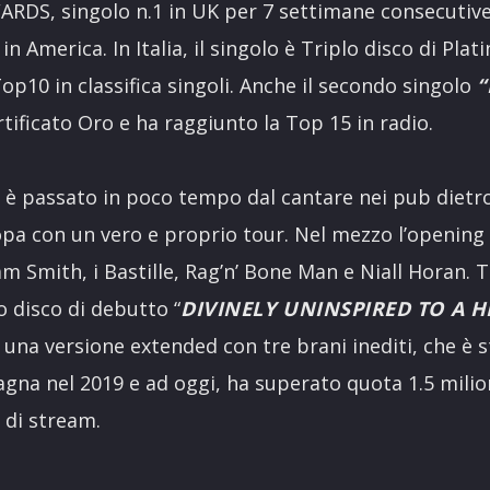
DS, singolo n.1 in UK per 7 settimane consecutive 
n America. In Italia, il singolo è Triplo disco di Plat
Top10 in classifica singoli. Anche il secondo singolo
“
rtificato Oro e ha raggiunto la Top 15 in radio.
e è passato in poco tempo dal cantare nei pub dietr
ropa con un vero e proprio tour. Nel mezzo l’opening 
 Smith, i Bastille, Rag’n’ Bone Man e Niall Horan. 
o disco di debutto “
DIVINELY UNINSPIRED TO A H
 una versione extended con tre brani inediti, che è s
gna nel 2019 e ad oggi, ha superato quota 1.5 milion
 di stream.