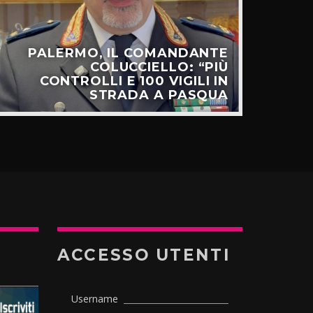
PALERMO, IL COMANDANTE
C
COLUCCIELLO: “PIÙ
SUL
CONTROLLI E 100 VIGILI IN
STRADA A PASQUA
ACCESSO UTENTI
Username