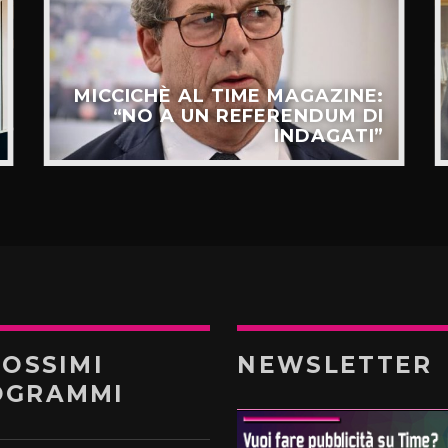
MICCICHÈ AL TIME MAGAZINE:
“NO A UN REFERENDUM DI
INDAGATI”
ROSSIMI
NEWSLETTER
OGRAMMI