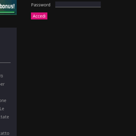
Password
ti
per
ione
 Le
ttate
tatto