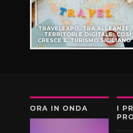
ULLO
TRAVELEXPO, TRA ALLEANZE,
ER IL
TERRITORI E DIGITALE: COSÌ
TURO”
CRESCE IL TURISMO SICILIANO
ORA IN ONDA
I P
PR