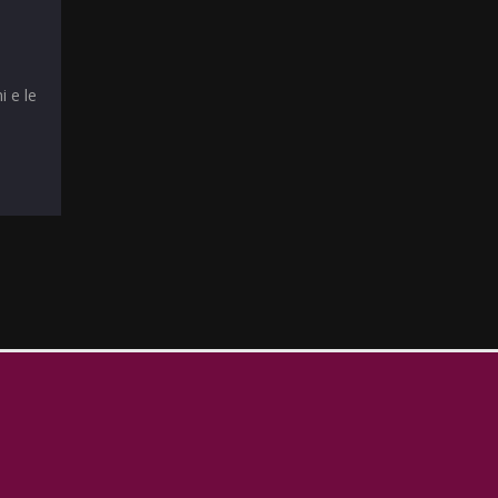
i e le