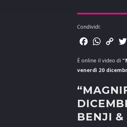
Condividi:
Facebook
WhatsApp
Copy
Link
È online il video di
“
venerdì 20 dicemb
“MAGNIF
DICEMBR
BENJI &