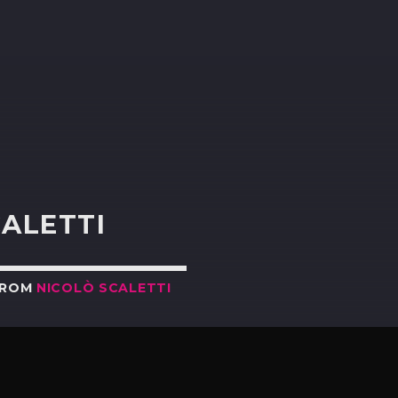
R
CALETTI
FROM
NICOLÒ SCALETTI