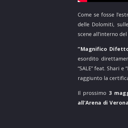
Come se fosse l’est
delle Dolomiti, sull
scene all’interno del
“Magnifico Difett
esordito direttament
“SALE” feat. Shari e 
raggiunto la certif
Il prossimo
3 mag
all’Arena di Verona