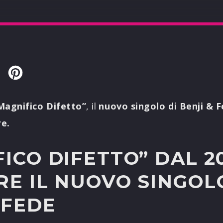
Twitter
Pinterest
Magnifico Difetto”
, il
nuovo singolo di Benji & F
re.
ICO DIFETTO” DAL 2
E IL NUOVO SINGOL
 FEDE