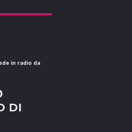
ede in radio da
0
O DI