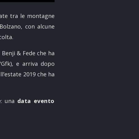
rate tra le montagne
a Bolzano, con alcune
colta.
i Benji & Fede che ha
i/Gfk), e arriva dopo
ell’estate 2019 che ha
e: una
data evento