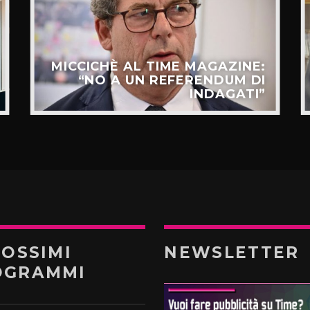
MICCICHÈ AL TIME MAGAZINE:
“NO A UN REFERENDUM DI
INDAGATI”
ROSSIMI
NEWSLETTER
OGRAMMI