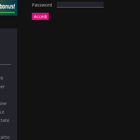
Password
ti
per
ione
 Le
ttate
tatto