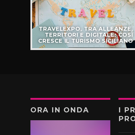
ULLO
TRAVELEXPO, TRA ALLEANZE,
ER IL
TERRITORI E DIGITALE: COSÌ
TURO”
CRESCE IL TURISMO SICILIANO
ORA IN ONDA
I P
PR