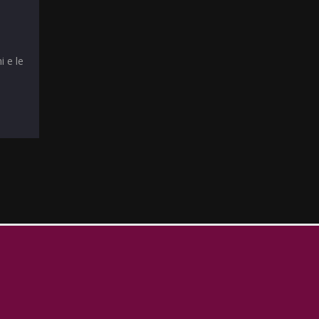
i e le