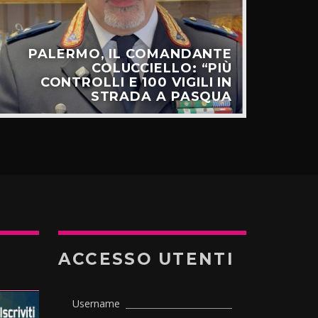
PALERMO, IL COMANDANTE
C
COLUCCIELLO: “PIÙ
SUL
CONTROLLI E 100 VIGILI IN
STRADA A PASQUA
ACCESSO UTENTI
Username