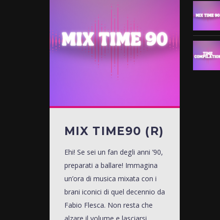
MIX TIME90 (R)
Ehi! Se sei un fan degli anni ’90,
preparati a ballare! Immagina
un’ora di musica mixata con i
brani iconici di quel decennio da
Fabio Flesca. Non resta che
alzare il volume e lasciarsi