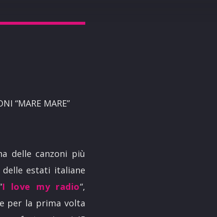
BONI “MARE MARE”
na delle canzoni più
elle estati italiane
“
I love my radio
“,
e per la prima volta