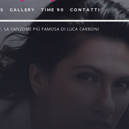
S
GALLERY
TIME 90
CONTATTI
E”, LA CANZONE PIÙ FAMOSA DI LUCA CARBONI
CERCA NEL SITO WEB: