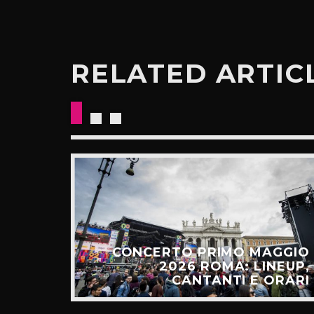
RELATED ARTIC
E: IL
CESSO
CONCERTO PRIMO MAGGIO
ALGO
2026 ROMA: LINEUP,
TÚ”
CANTANTI E ORARI