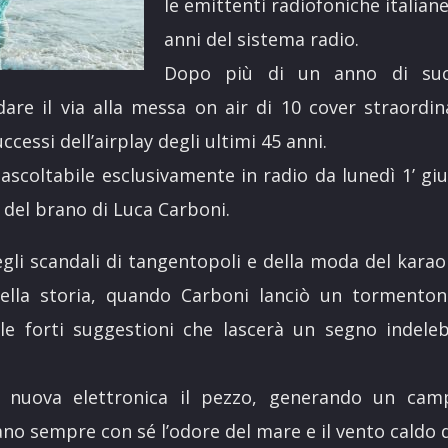
le emittenti radiofoniche italian
anni del sistema radio.
Dopo più di un anno di succ
are il via alla messa on air di 10 cover straordin
uccessi dell’airplay degli ultimi 45 anni.
 ascoltabile esclusivamente in radio da lunedì 1’ gi
 del brano di Luca Carboni.
degli scandali di tangentopoli e della moda del karao
lla storia, quando Carboni lanciò un tormento
e forti suggestioni che lascerà un segno indeleb
i nuova elettronica il pezzo, generando un cam
no sempre con sé l’odore del mare e il vento caldo 