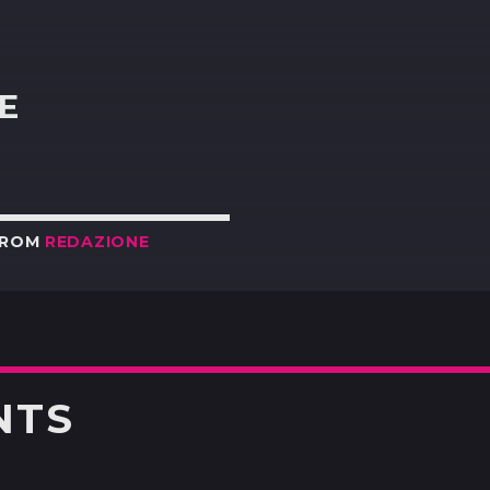
R
E
FROM
REDAZIONE
NTS