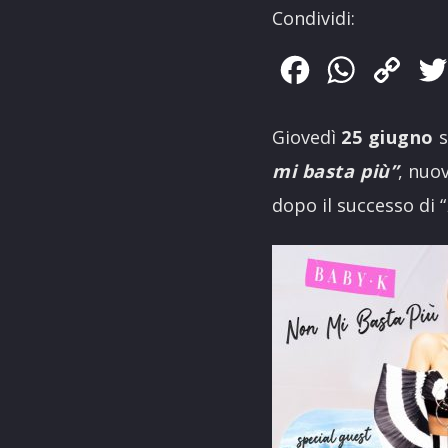
Condividi:
Facebook
WhatsApp
Copy
Link
Giovedì
25 giugno
s
mi basta più”
, nuo
dopo il successo di “