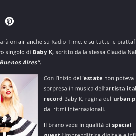
Twitter
Pinterest
arà on air anche su Radio Time, e su tutte le piattafo
vo singolo di
Baby K,
scritto dalla stessa Claudia Na
Buenos Aires”.
Con l’inizio dell’
estate
non poteva
sorpresa in musica dell’
artista ita
record
Baby K, regina dell’
urban 
dai ritmi internazionali.
Il brano vede in qualità di
special
guest
l’imprenditrice digitale e in