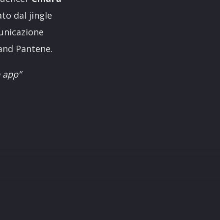
ato dal jingle
unicazione
and Pantene.
e app”