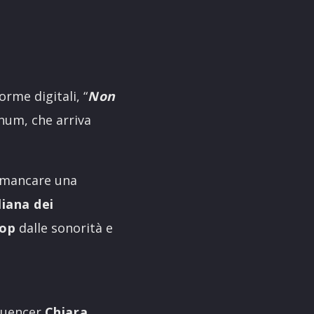
rme digitali, “
Non
hum, che arriva
 mancare una
liana dei
pop
dalle sonorità e
fluencer
Chiara