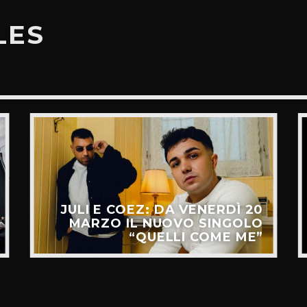
LES
JULI E COEZ: DA VENERDÌ 20
MARZO IL NUOVO SINGOLO
“QUELLI COME ME”