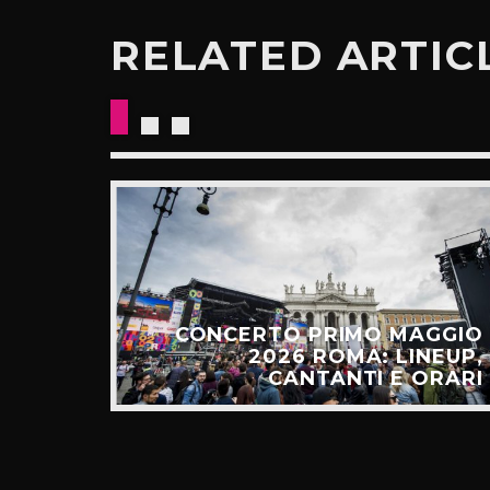
RELATED ARTIC
E: IL
CESSO
CONCERTO PRIMO MAGGIO
ALGO
2026 ROMA: LINEUP,
TÚ”
CANTANTI E ORARI