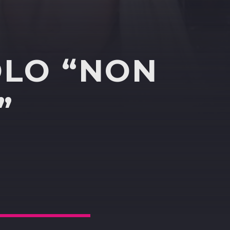
OLO “NON
”