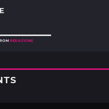
E
FROM
REDAZIONE
NTS