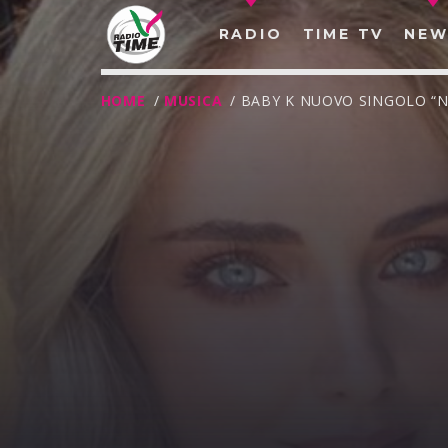
RADIO
TIME TV
NEW
HOME
/
MUSICA
/ BABY K NUOVO SINGOLO “N
O