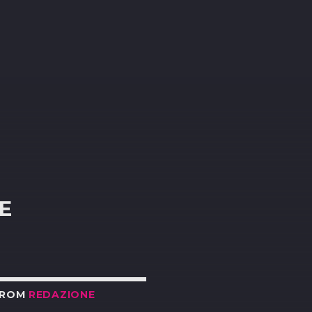
R
E
FROM
REDAZIONE