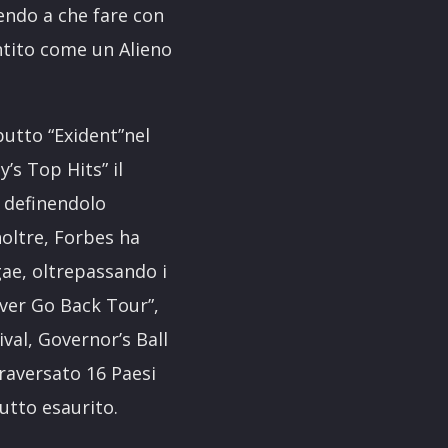
vendo a che fare con
ntito come un Alieno
butto “Exident”nel
y’s Top Hits” il
” definendolo
noltre, Forbes ha
gae, oltrepassando i
ever Go Back Tour”,
val, Governor’s Ball
traversato 16 Paesi
tutto esaurito.