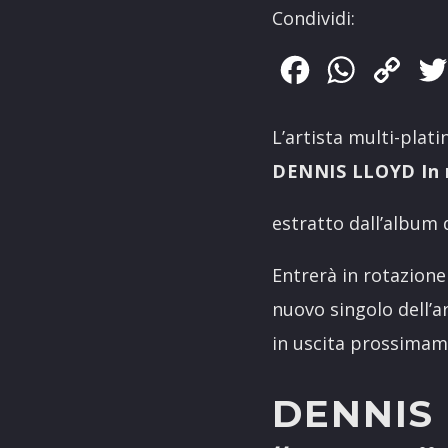
Condividi:
Facebook
WhatsApp
Copy
Link
L’artista multi-plati
DENNIS LLOYD In ra
estratto dall’album 
Entrerà in rotazione 
nuovo singolo dell’a
in uscita prossimam
DENNIS