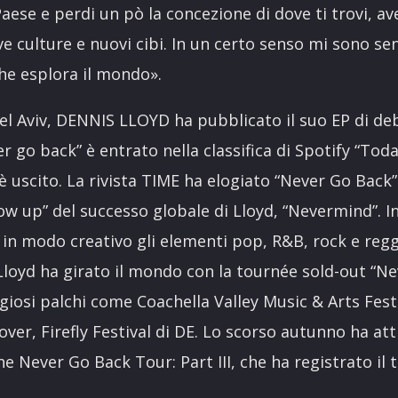
Paese e perdi un pò la concezione di dove ti trovi, a
 culture e nuovi cibi. In un certo senso mi sono se
che esplora il mondo».
el Aviv, DENNIS LLOYD ha pubblicato il suo EP di de
er go back” è entrato nella classifica di Spotify “Toda
 è uscito. La rivista TIME ha elogiato “Never Go Back
llow up” del successo globale di Lloyd, “Nevermind”. I
e in modo creativo gli elementi pop, R&B, rock e reg
Lloyd ha girato il mondo con la tournée sold-out “N
giosi palchi come Coachella Valley Music & Arts Festi
over, Firefly Festival di DE. Lo scorso autunno ha at
e Never Go Back Tour: Part III, che ha registrato il 