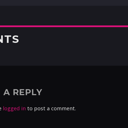
NTS
 A REPLY
e
logged in
to post a comment.