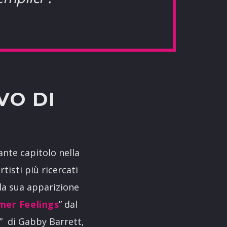
VO DI
nte capitolo nella
rtisti più ricercati
 la sua apparizione
er Feelings
” dal
” di Gabby Barrett,