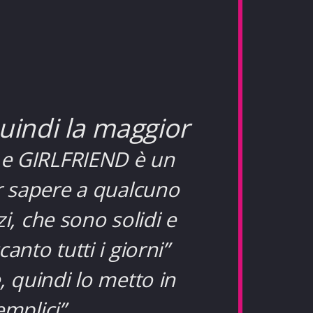
uindi la maggior
a e GIRLFRIEND è un
ar sapere a qualcuno
i, che sono solidi e
nto tutti i giorni”
, quindi lo metto in
mplici”.