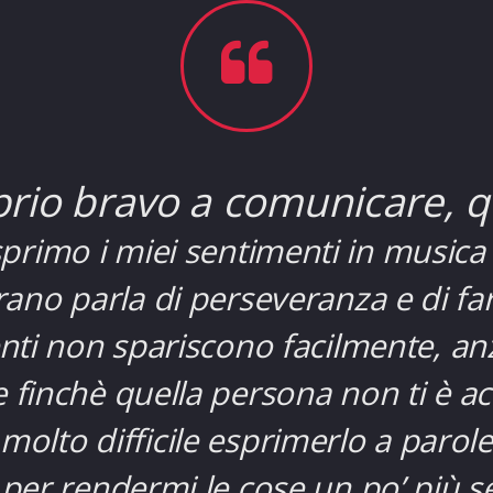
io bravo a comunicare, q
esprimo i miei sentimenti in music
brano parla di perseveranza e di f
nti non spariscono facilmente, anz
 finchè quella persona non ti è acca
 molto difficile esprimerlo a parole
per rendermi le cose un po’ più se