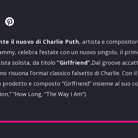
Twitter
Pinterest
nte il nuovo di Charlie Puth
, artista e composito
mmy, celebra l’estate con un nuovo singolo, il prim
sta solista, da titolo
“Girlfriend”.
Dal groove accatt
no risuona l’ormai classico falsetto di Charlie. Con i
ha prodotto e composto “Girlfriend” insieme al suo c
ion,” “How Long, “The Way I Am”).