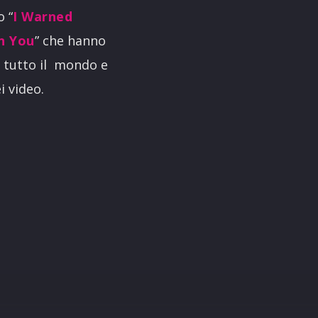
o “
I Warned
n You
” che hanno
n tutto il mondo e
i video.