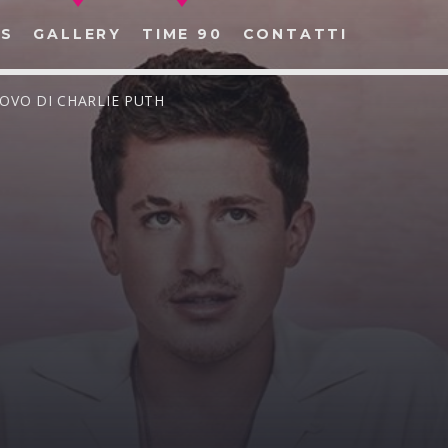
S
GALLERY
TIME 90
CONTATTI
UOVO DI CHARLIE PUTH
CERCA NEL SITO WEB: