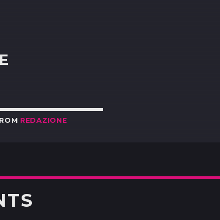
R
E
FROM
REDAZIONE
NTS