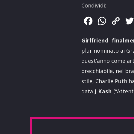
Condividi:
Facebook
WhatsApp
Copy
Link
Girlfriend finalme
plurinominato ai Gra
quest’anno come arti
orecchiabile, nel bra
stile, Charlie Puth 
data
J Kash
(“Attent