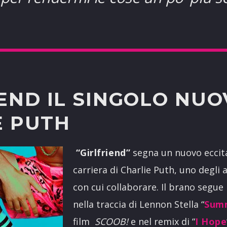
END IL SINGOLO NUO
E PUTH
“
Girlfriend”
segna un nuovo eccita
carriera di Charlie Puth, uno degli a
con cui collaborare. Il brano segue
nella traccia di Lennon Stella “
Summ
film
SCOOB!
e nel remix di “
I Hope