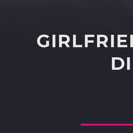
GIRLFRI
D