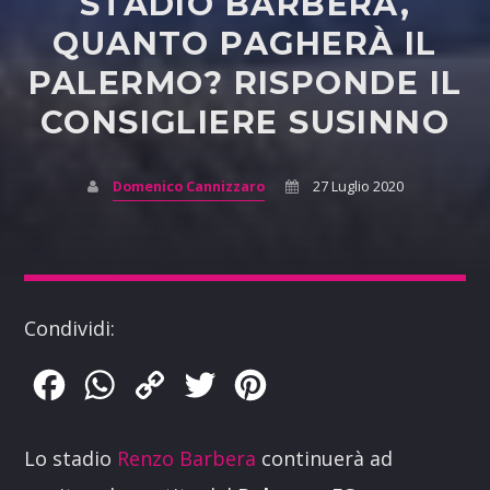
STADIO BARBERA,
QUANTO PAGHERÀ IL
PALERMO? RISPONDE IL
CONSIGLIERE SUSINNO
Domenico Cannizzaro
27 Luglio 2020
Condividi:
Facebook
WhatsApp
Copy
Twitter
Pinterest
Link
Lo stadio
Renzo Barbera
continuerà ad