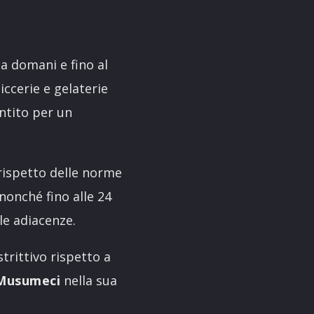
a domani e fino al
iccerie e gelaterie
entito per un
 rispetto delle norme
 nonché fino alle 24
le adiacenze.
trittivo rispetto a
Musumeci
nella sua