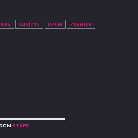
IRUS
COVID19
DPCM
PREMIER
R
FROM
STAFF