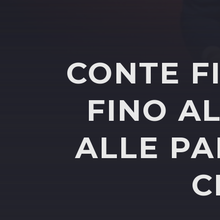
CONTE F
FINO A
ALLE PA
C