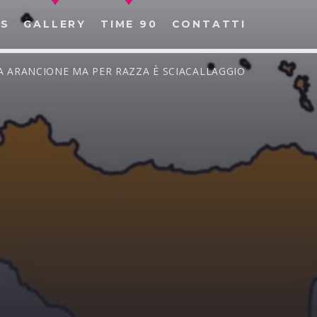
S
GALLERY
TIME 90
CONTATTI
ONA ARANCIONE MA PER RAZZA È SCIACALLAGGIO
CERCA NEL SITO WEB: