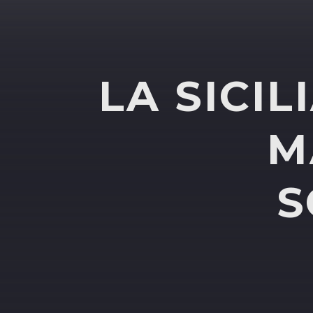
LA SICI
M
S