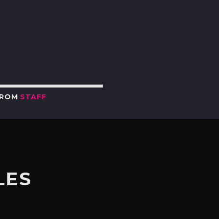
R
FROM
STAFF
LES