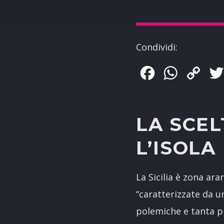
Condividi:
Facebook
WhatsApp
Copy
Link
LA SCE
L’ISOLA
La Sicilia è zona ar
“caratterizzate da un
polemiche e tanta 