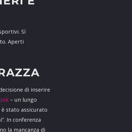
ERI E
portivi. Sì
to. Aperti
 RAZZA
ecisione di inserire
ook
– un lungo
i è stato assicurato
ni”. In conferenza
ano la mancanza di