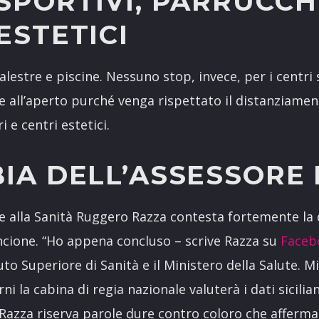
SPORTIVI, PARRUCCHI
ESTETICI
estre e piscine. Nessuno stop, invece, per i centri s
ale all’aperto purché venga rispettato il distanziamen
i e centri estetici.
BIA DELL’ASSESSORE
e alla Sanità Ruggero Razza contesta fortemente la d
rancione. “Ho appena concluso – scrive Razza su
Faceb
uto Superiore di Sanità e il Ministero della Salute. M
ni la cabina di regia nazionale valuterà i dati sicilia
 Razza riserva parole dure contro coloro che afferm