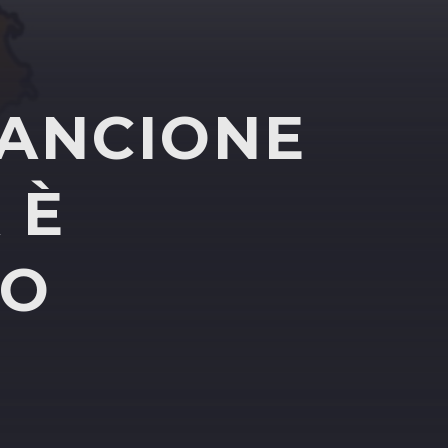
RANCIONE
 È
IO