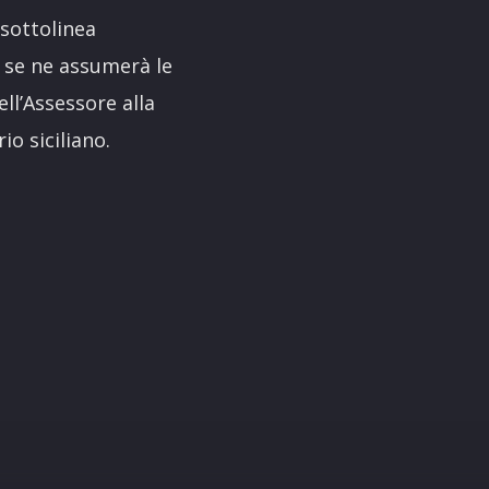
 sottolinea
e se ne assumerà le
ll’Assessore alla
io siciliano.