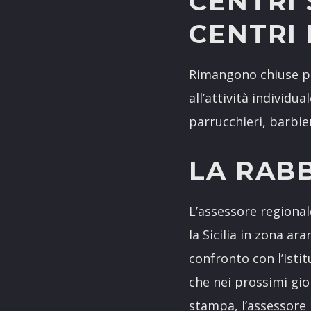
CENTRI 
CENTRI 
Rimangono chiuse pal
all’attività individu
parrucchieri, barbier
LA RAB
L’assessore regional
la Sicilia in zona a
confronto con l’Istit
che nei prossimi gior
stampa, l’assessore