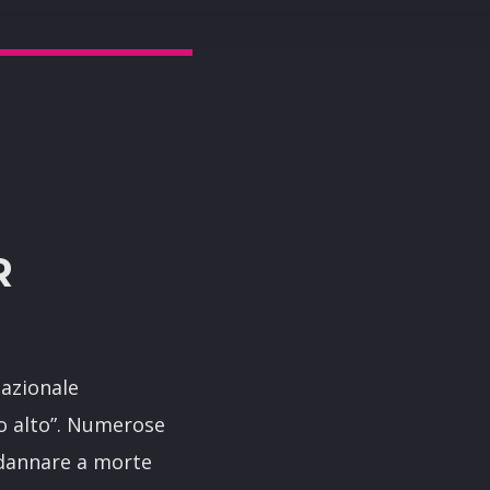
R
nazionale
hio alto”. Numerose
dannare a morte