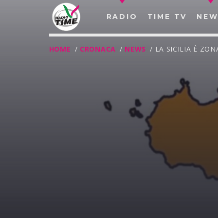
RADIO
TIME TV
NEW
HOME
/
CRONACA
/
NEWS
/ LA SICILIA È Z
O