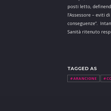
posti letto, definend
l’Assessore – eviti 
conseguenze”. Intant
Sanità ritenuto respo
TAGGED AS
#ARANCIONE
#C