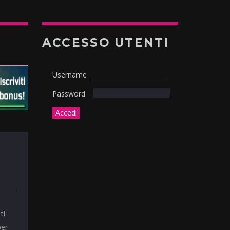
ACCESSO UTENTI
Username
Password
ti
per