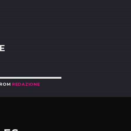
R
E
FROM
REDAZIONE