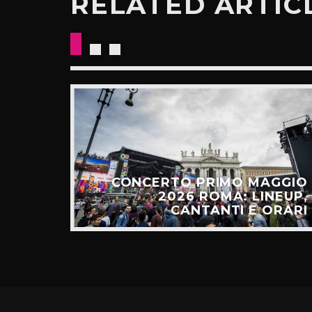
RELATED ARTIC
E: IL
CESSO
CONCERTO PRIMO MAGGIO
ALGO
2026 ROMA: LINEUP,
TÚ”
CANTANTI E ORARI