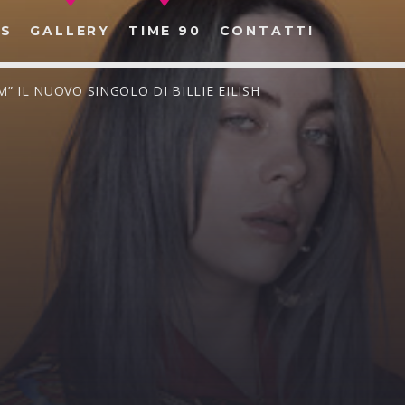
S
GALLERY
TIME 90
CONTATTI
M” IL NUOVO SINGOLO DI BILLIE EILISH
CERCA NEL SITO WEB: