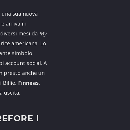
di una sua nuova
e arriva in
 diversi mesi da
My
utrice americana. Lo
tante simbolo
uoi account social. A
en presto anche un
 Billie,
Finneas
.
a uscita.
REFORE I