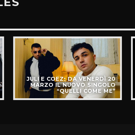
LES
JULI E COEZ: DA VENERDÌ 20
MARZO IL NUOVO SINGOLO
“QUELLI COME ME”