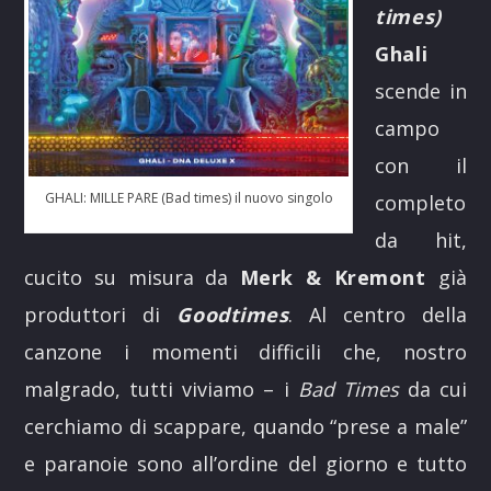
times)
Ghali
scende in
campo
con il
GHALI: MILLE PARE (Bad times) il nuovo singolo
completo
da hit,
cucito su misura da
Merk & Kremont
già
produttori di
Goodtimes
. Al centro della
canzone i momenti difficili che, nostro
malgrado, tutti viviamo – i
Bad Times
da cui
cerchiamo di scappare, quando “prese a male”
e paranoie sono all’ordine del giorno e tutto