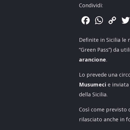
Condividi:
Facebook
WhatsApp
Copy
Link
Definite in Sicilia l
“Green Pass”) da util
arancione
.
Lo prevede una circo
Musumeci
e inviata 
della Sicilia.
Così come previsto 
rilasciato anche in