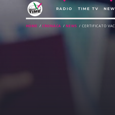
RADIO
TIME TV
NEW
HOME
/
CRONACA
/
NEWS
/ CERTIFICATO VAC
O