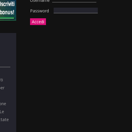
Username
Password
ti
per
ione
 Le
ttate