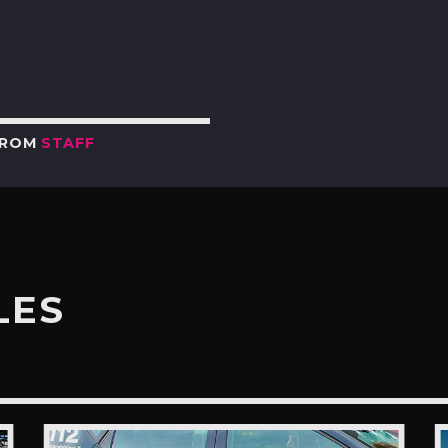
FROM
STAFF
LES