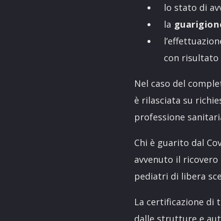
lo stato di a
la
guarigion
l’effettuazio
con risultato
Nel caso del complet
è rilasciata su richi
professione sanitari
Chi è guarito dal Cov
avvenuto il ricovero 
pediatri di libera sce
La certificazione di 
dalle strutture e au