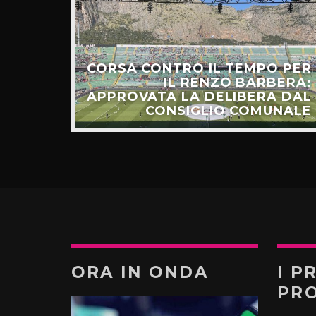
CORSA CONTRO IL TEMPO PER
HIAMO
IL RENZO BARBERA:
O LA
APPROVATA LA DELIBERA DAL
UNTI”
CONSIGLIO COMUNALE
ORA IN ONDA
I P
PR