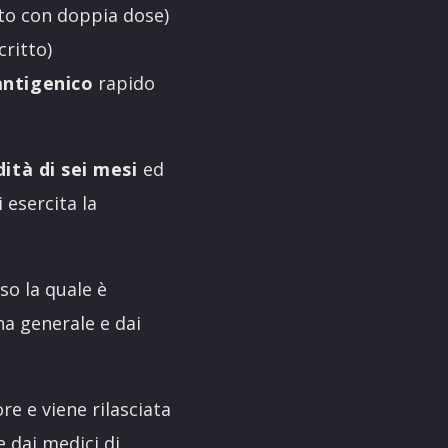
to con doppia dose)
critto)
antigenico
rapido
dità di sei mesi
ed
i esercita la
so la quale è
na generale e dai
ore e viene rilasciata
e dai medici di