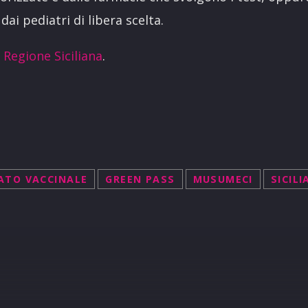
ai pediatri di libera scelta.
 Regione Siciliana
.
CATO VACCINALE
GREEN PASS
MUSUMECI
SICILI
R