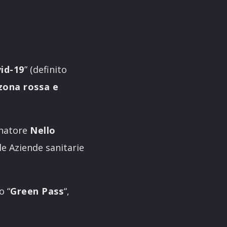
id-19
” (definito
zona rossa e
rnatore
Nello
lle Aziende sanitarie
o “
Green Pass
“,