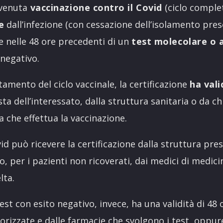
vvenuta
vaccinazione contro il Covid
(ciclo comple
e
dall’infezione (con cessazione dell’isolamento pres
ne nelle 48 ore precedenti di un
test molecolare o 
 negativo.
amento del ciclo vaccinale, la certificazione
ha vali
esta dell’interessato, dalla struttura sanitaria o da ch
a che effettua la vaccinazione.
id può ricevere la certificazione dalla struttura pres
o, per i pazienti non ricoverati, dai medici di medici
lta.
test con esito negativo, invece, ha una validità di 48 
torizzate e dalle farmacie che svolgono i test, oppur