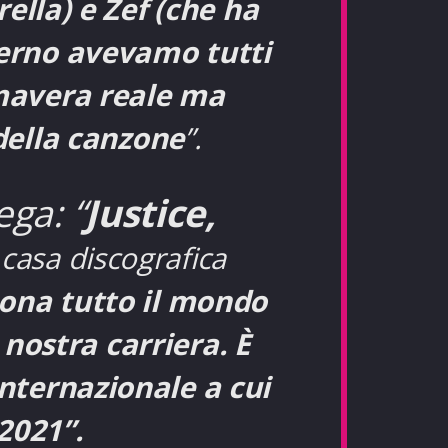
ella) e Zef (che ha
verno avevamo tutti
rimavera reale ma
della canzone
”.
ega: “
Justice,
 casa discografica
uona tutto il mondo
 nostra carriera.
È
internazionale a cui
2021”.