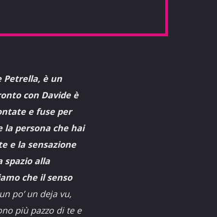
 Petrella, è un
ronto con Davide è
ontate e fuse per
he la persona che hai
te e la sensazione
 spazio alla
iamo che il senso
n po’ un deja vu,
no più pazzo di te e