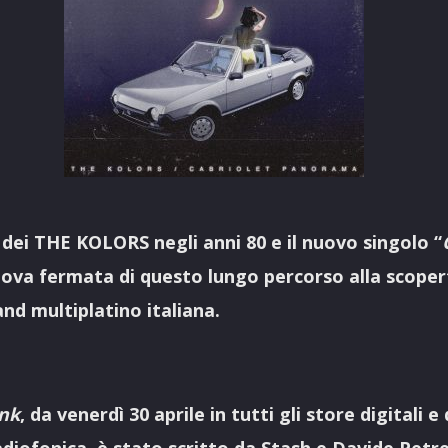
 dei THE KOLORS negli anni 80 e il nuovo singolo “
nuova fermata di questo lungo percorso alla scoper
and multiplatino italiana.
unk
, da venerdì 30 aprile in tutti gli store digitali e
iofonica, è stato scritto da Stash e Davide Petre