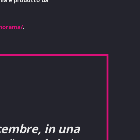
anorama/
.
icembre, in una