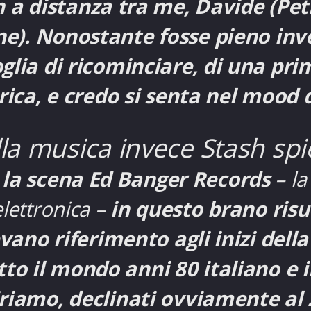
n a distanza tra me, Davide (Petr
ne). Nonostante fosse pieno in
oglia di ricominciare, di una p
ica, e credo si senta nel mood 
la musica invece Stash spi
 la scena Ed Banger Records
– la
lettronica –
in questo brano ris
evano riferimento agli inizi della
tto il mondo anni 80 italiano e 
piriamo, declinati ovviamente al 