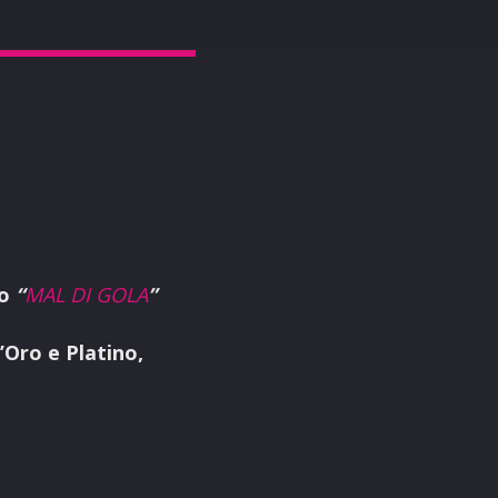
lo
“
MAL DI GOLA
”
’Oro e Platino,