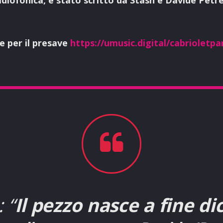
le per il presave
https://umusic.digital/cabrioletp
 “
Il pezzo nasce a fine d