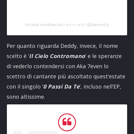
Un post condiviso da t a n c r e d i (@tancred.i)
Per quanto riguarda Deddy, invece, il nome
scelto è ‘
Il Cielo Contromano
‘ e le speranze
di vederlo contendersi con Aka 7even lo
scettro di cantante più ascoltato quest’estate
con il singolo ‘
0 Passi Da Te
‘, incluso nell’EP,
sono altissime.