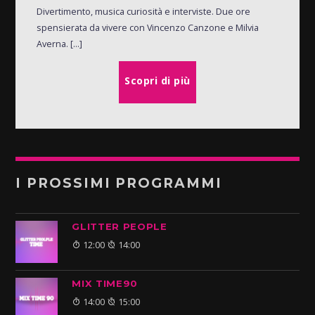
Divertimento, musica curiosità e interviste. Due ore
spensierata da vivere con Vincenzo Canzone e Milvia
Averna. [...]
Scopri di più
I PROSSIMI PROGRAMMI
GLITTER PEOPLE
12:00
14:00
MIX TIME90
14:00
15:00