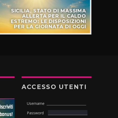
SICILIA, STATO DI MASSIMA
ALLERTA PER IL CALDO
ESTREMO: LE DISPOSIZIONI
PER LA GIORNATA DI OGGI
ACCESSO UTENTI
Username
Password