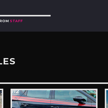
FROM
STAFF
LES