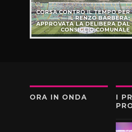
CORSA CONTRO IL TEMPO PER
HIAMO
IL RENZO BARBERA:
O LA
APPROVATA LA DELIBERA DAL
UNTI”
CONSIGLIO COMUNALE
ORA IN ONDA
I P
PR