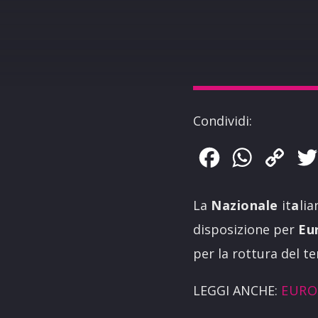
Condividi:
Facebook
WhatsApp
Copy
Link
La
Nazionale
it
a
lia
disposizione per
Eu
per la rottura del te
LEGGI ANCHE:
EURO2