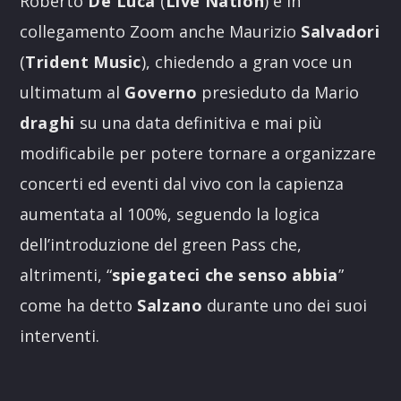
Roberto
De
Luca
(
Live
Nation
) e in
collegamento Zoom anche Maurizio
Salvadori
(
Trident
Music
), chiedendo a gran voce un
ultimatum al
Governo
presieduto da Mario
draghi
su una data definitiva e mai più
modificabile per potere tornare a organizzare
concerti ed eventi dal vivo con la capienza
aumentata al 100%, seguendo la logica
dell’introduzione del green Pass che,
altrimenti, “
spiegateci
che
senso
abbia
”
come ha detto
Salzano
durante uno dei suoi
interventi.