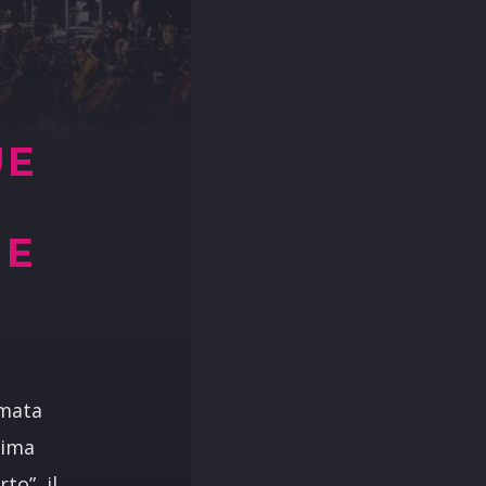
UE
N
 E
amata
rima
to”, il