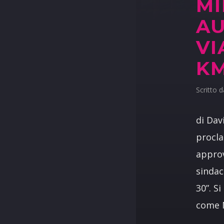
MI
A
VI
K
Scritto 
di Dav
procla
approv
sindac
30”. S
come M