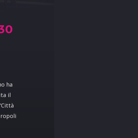
30
no ha
ta il
“Città
tropoli