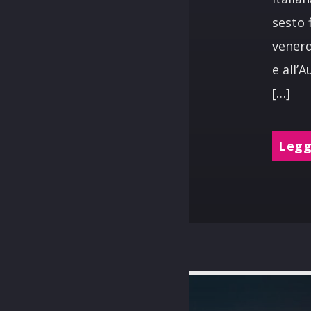
sesto 
venerd
e all’
[…]
Leggi