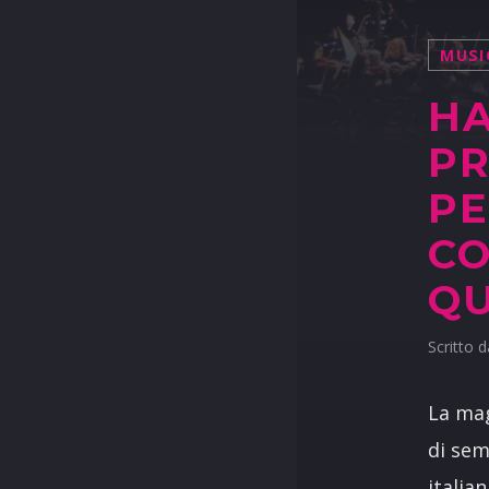
MUSI
HA
PR
PE
CO
Q
Scritto 
La mag
di sem
italia