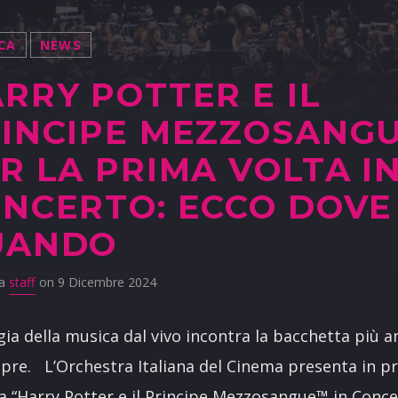
CA
NEWS
RRY POTTER E IL
INCIPE MEZZOSANG
R LA PRIMA VOLTA I
NCERTO: ECCO DOVE
UANDO
da
staff
on 9 Dicembre 2024
ia della musica dal vivo incontra la bacchetta più 
pre. L’Orchestra Italiana del Cinema presenta in p
na “Harry Potter e il Principe Mezzosangue™ in Concer