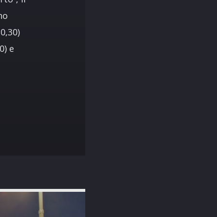
no
0,30)
0) e