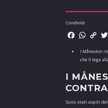
Condividi:
Facebook
WhatsApp
Copy
Link
I Måneskin ri
che li lega al
I MÅNES
CONTRA
Sono stati ospiti de