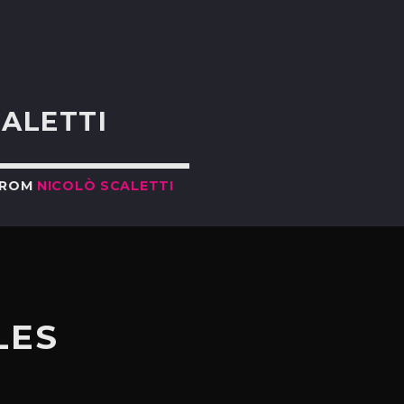
R
CALETTI
FROM
NICOLÒ SCALETTI
LES