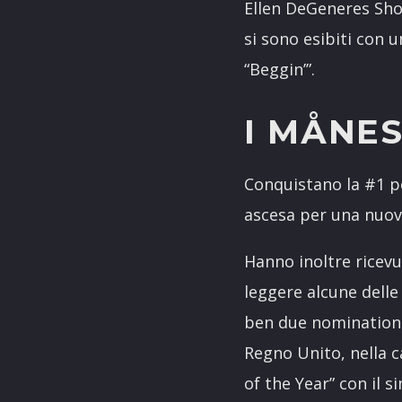
Ellen DeGeneres Sho
si sono esibiti con
“Beggin’”.
I MÅNE
Conquistano la #1 po
ascesa per una nuova
Hanno inoltre ricevu
leggere alcune dell
ben due nominations 
Regno Unito, nella c
of the Year” con il si