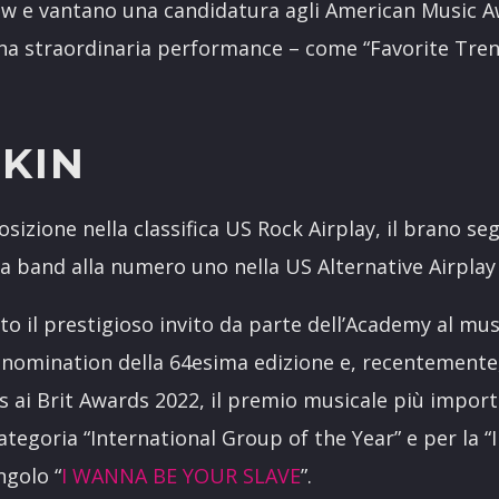
w e vantano una candidatura agli American Music Aw
 una straordinaria performance – come “Favorite Tre
SKIN
sizione nella classifica US Rock Airplay, il brano se
 band alla numero uno nella US Alternative Airplay n
to il prestigioso invito da parte dell’Academy al 
e nomination della 64esima edizione e, recentement
ai Brit Awards 2022, il premio musicale più importa
ategoria “International Group of the Year” e per la 
ngolo “
I WANNA BE YOUR SLAVE
”.