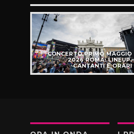
E: IL
CESSO
CONCERTO PRIMO MAGGIO
ALGO
2026 ROMA: LINEUP,
TÚ”
CANTANTI E ORARI