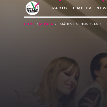
RADIO
TIME TV
NEW
HOME
/
MUSICA
/ I MÅNESKIN RINNOVANO I
O