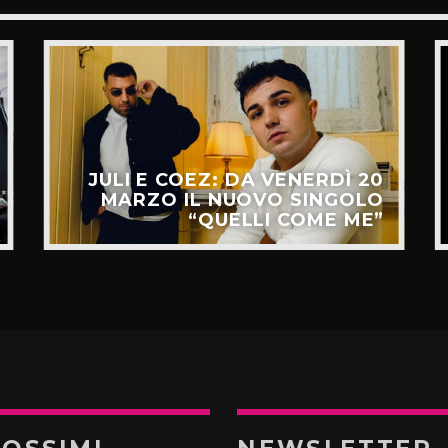
JULI E COEZ: DA VENERDÌ 20
MARZO IL NUOVO SINGOLO
“QUELLI COME ME”