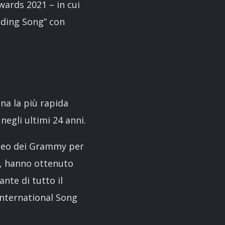
ards 2021 – in cui
nding Song” con
gna la più rapida
egli ultimi 24 anni.
museo dei Grammy per
e, hanno ottenuto
nte di tutto il
“International Song