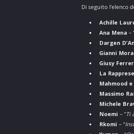
Di seguito l’elenco d
Achille Laur
Ana Mena
– 
Dargen D’A
Gianni Mora
Giusy Ferrer
La Rapprese
Mahmood e 
Massimo Ran
Michele Bra
Noemi
– “
Ti 
Rkomi
– “
Ins