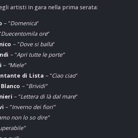
egli artisti in gara nella prima serata:
o
– “
Domenica
“
“
Duecentomila ore
“
mico
– “
Dove si balla
“
ndi
– “
Apri tutte le porte”
i
–
“Miele”
ntante di Lista
– “
Ciao ciao
“
Blanco
– “
Brividi”
ieri
– “
Lettera di là dal mare
“
vi
– “
Inverno dei fiori”
amo non lo so dire”
uperabile”