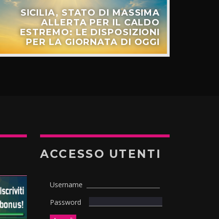
SICILIA, STATO DI MASSIMA
ALLERTA PER IL CALDO
ESTREMO: LE DISPOSIZIONI
PER LA GIORNATA DI OGGI
ACCESSO UTENTI
Username
Password