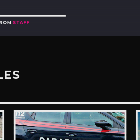
FROM
STAFF
LES