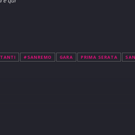
 e qui”
TANTI
#SANREMO
GARA
PRIMA SERATA
SAN
R