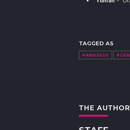
Yuman
– “
Ora
TAGGED AS
#AMADEUS
#CAN
THE AUTHO