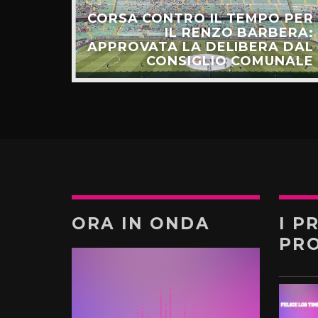
CORSA CONTRO IL TEMPO PER
HIAMO
IL RENZO BARBERA:
O LA
APPROVATA LA DELIBERA DAL
UNTI”
CONSIGLIO COMUNALE
ORA IN ONDA
I P
PR