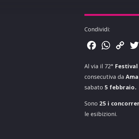
Condividi:
Facebook
WhatsApp
Copy
Link
Al via il 72°
Festiva
consecutiva da
Ama
sabato
5 febbraio.
Sono
25 i concorre
le esibizioni.