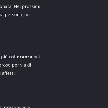
ionata. Nei prossimi
una persona, un
 più
tolleranza
nei
eroso per via di
 affetti.
 si preannuncia