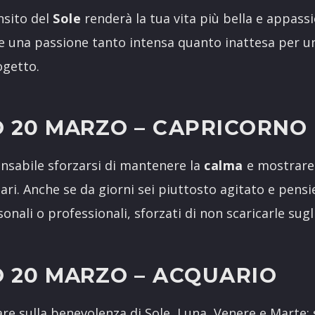
nsito del
Sole
renderà la tua vita più bella e appass
re una passione tanto intensa quanto inattesa per 
ogetto.
 20 MARZO
– CAPRICORNO
nsabile sforzarsi di mantenere la
calma
e mostrare
ari. Anche se da giorni sei piuttosto agitato e pensi
sonali o professionali, sforzati di non scaricarle sugli
 20 MARZO
– ACQUARIO
re sulla benevolenza di Sole, Luna, Venere e Marte: