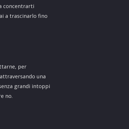
a concentrarti
i a trascinarlo fino
ttarne, per
a attraversando una
 senza grandi intoppi
re no.