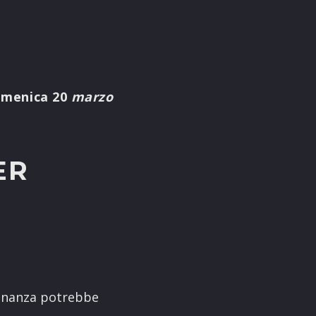
omenica 20
marzo
ER
sonanza potrebbe