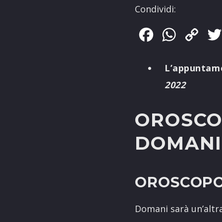
Condividi:
Facebook
WhatsApp
Copy
Link
L’appuntame
2022
OROSCOP
DOMANI
OROSCOPO
Domani sarà un’altr