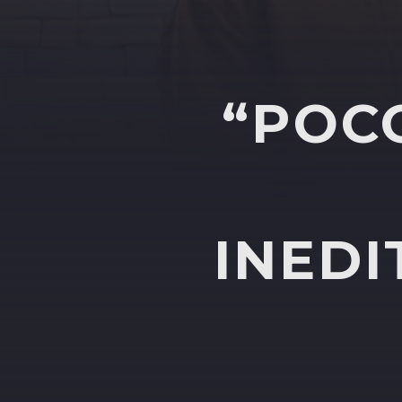
“POC
INEDI