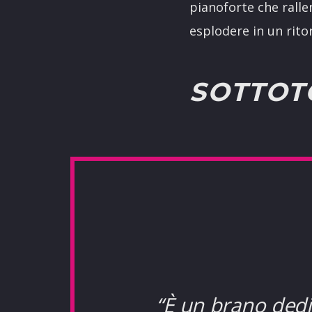
pianoforte che ralle
esplodere in un rito
SOTTOT
“È un brano dedi