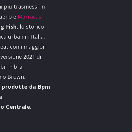
ni più trasmessi in
queno e
Marracash
.
g Fish
, lo storico
ca urban in Italia,
feat con i maggiori
 versione 2021 di
abri Fibra,
imo Brown.
,
prodotte da Bpm
a
,
o Centrale
.