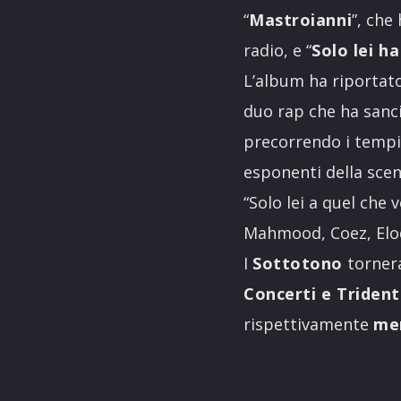
“
Mastroianni
”, che
radio, e “
Solo lei h
L’album ha riportat
duo rap che ha sanci
precorrendo i tempi 
esponenti della scena
“Solo lei a quel che 
Mahmood, Coez, Elodi
I
Sottotono
tornera
Concerti e Triden
rispettivamente
mer