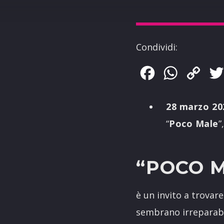
Condividi:
Facebook
WhatsApp
Copy
Link
28 marzo 20
“
Poco Male
”
“
POCO 
è un invito a trovare
sembrano irreparabili