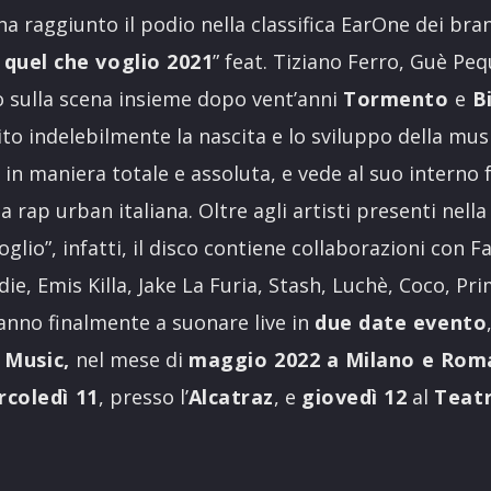
 ha raggiunto il podio nella classifica EarOne dei bra
a quel che voglio 2021
” feat. Tiziano Ferro, Guè Pe
o sulla scena insieme dopo vent’anni
Tormento
e
Bi
to indelebilmente la nascita e lo sviluppo della musi
in maniera totale e assoluta, e vede al suo interno 
 rap urban italiana. Oltre agli artisti presenti nella
voglio”, infatti, il disco contiene collaborazioni con F
e, Emis Killa, Jake La Furia, Stash, Luchè, Coco, Pr
nno finalmente a suonare live in
due date evento
t Music,
nel mese di
maggio 2022 a Milano e Rom
coledì 11
, presso l’
Alcatraz
, e
giovedì 12
al
Teatr