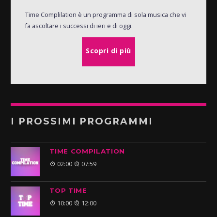
Time Complilation è un programma di sola musica che vi
fa ascoltare i successi di ieri e di oggi.
Scopri di più
I PROSSIMI PROGRAMMI
TIME COMPILATION
02:00
07:59
TOP TIME
10:00
12:00