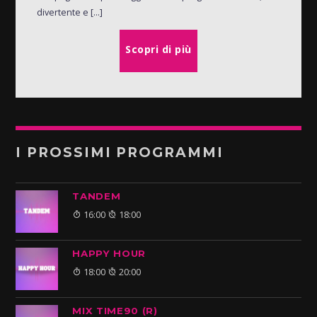
divertente e [...]
Scopri di più
I PROSSIMI PROGRAMMI
TANDEM
16:00
18:00
HAPPY HOUR
18:00
20:00
MIX TIME90 (R)