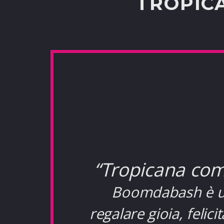
TROPIC
“Tropicana come
Boomdabash è un’
regalare gioia, felic