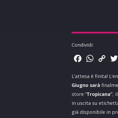
Condividi:
Facebook
WhatsApp
Copy
Link
L’attesa è finita! L’
Giugno sarà
finalme
store “
Tropicana”
, 
in uscita su etichet
già disponibile in p