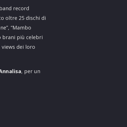
 band record
to oltre 25 dischi di
ione”, “Mambo
o brani più celebri
 views dei loro
Annalisa
, per un