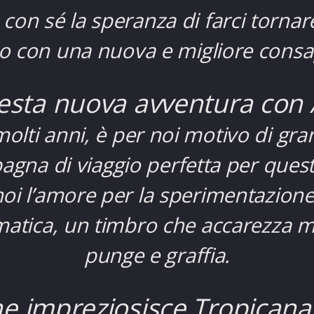
con sé la speranza di farci tornare
mo con una nuova e migliore consa
sta nuova avventura con A
olti anni, è per noi motivo di gra
agna di viaggio perfetta per quest
oi l’amore per la sperimentazion
matica, un timbro che accarezza 
punge e graffia.
he impreziosisce Tropicana