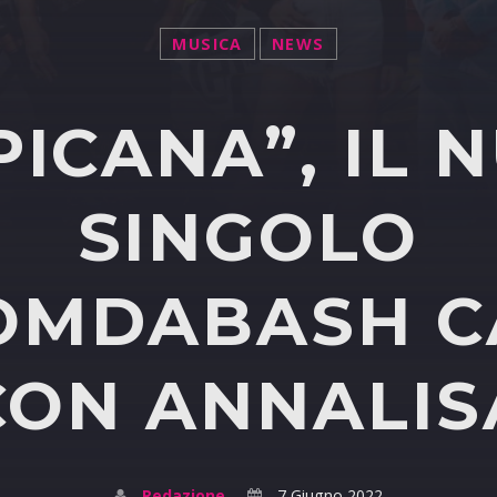
MUSICA
NEWS
PICANA”, IL 
SINGOLO
OMDABASH 
CON ANNALIS
Redazione
7 Giugno 2022