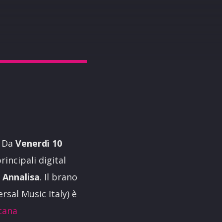
! Da
Venerdì 10
rincipali digital
n
Annalisa
. Il brano
rsal Music Italy) è
icana