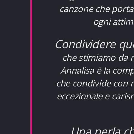
canzone che porta 
ogni atti
Condividere que
che stimiamo da m
Annalisa è la comp
che condivide con n
eccezionale e caris
Una perla c