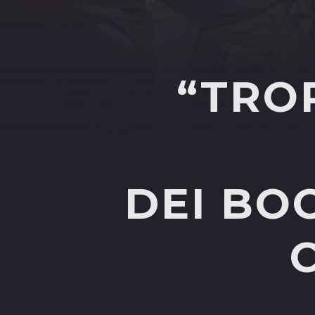
“TRO
DEI BO