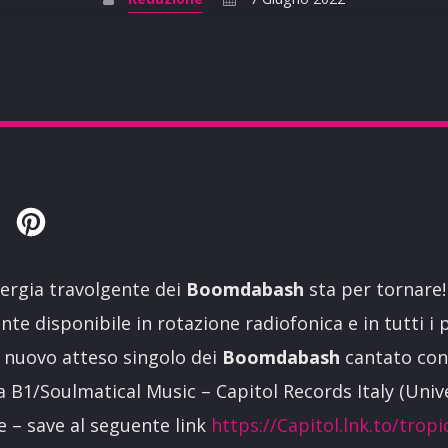
Twitter
Pinterest
energia travolgente dei
Boomdabash
sta per tornare
nte disponibile in rotazione radiofonica e in tutti i p
il nuovo atteso singolo dei
Boomdabash
cantato co
ta B1/Soulmatical Music – Capitol Records Italy (Unive
re – save al seguente link
https://Capitol.lnk.to/trop